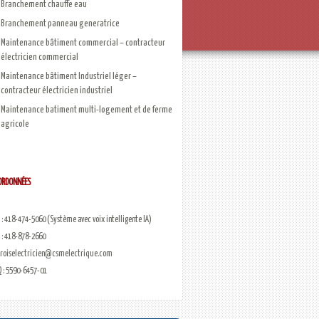
Branchement chauffe eau
Branchement panneau generatrice
Maintenance bâtiment commercial – contracteur
électricien commercial
Maintenance bâtiment Industriel léger –
contracteur électricien industriel
Maintenance batiment multi-logement et de ferme
agricole
ORDONNÉES
ois Électricien et fils
. : 418-474-5060 (Système avec voix intelligente IA)
 : 418-878-2660
roiselectricien@csmelectrique.com
 : 5590-6457-01