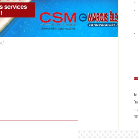
on
|
CO
Mar
Tel
Fax
ma
RBQ