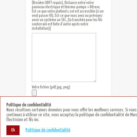
(Breaker DDFT requis), Distance entre votre
panneau électrique et thermo-pompe + filtreur,
Est-ce que votre plafond s.sol est accessible (si on
veut passer fil), Est-ce que vous avez ou prévoyez
avoir un système au SEL, (la tranchée pour les fils
souterrain est faite d'autre après notre
installation))
Votre fichier (pdf, jpg, png)
Politique de confidentialité
Nous récoltons certaines données pour vous offrir les meilleurs services. Si vous
continuez à utiliser ce site, vous acceptez la politique de confidentialité de Mar
Électricien et fils inc.
Ok
Politique de confidentialité
Conception site web
Medialogue © 2026 | Optimisez votre