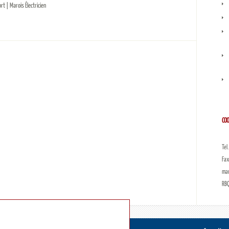
rt | Marois Électricien
COO
Mar
Tel
Fax
mar
RBQ