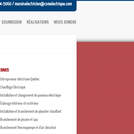
74-5060 / maroiselectricien@csmelectrique.com
SOUMISSION
RÉALISATIONS
NOUS JOINDRE
 SERVICES
Entrepreneur électricien Québec
Chauffage Électrique
Installation et changement de panneau électrique
Éclairage intérieur et extérieur
Installation et branchement de plancher chauffant
Branchement de piscine et spa
Branchement thermopompe et d’air climatisé