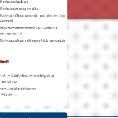
Branchement chauffe eau
Branchement panneau generatrice
Maintenance bâtiment commercial – contracteur électricien
commercial
Maintenance bâtiment Industriel léger – contracteur
électricien industriel
Maintenance batiment multi-logement et de ferme agricole
RDONNÉES
ois Électricien et fils
. : 418-474-5060 (Système avec voix intelligente IA)
 : 418-878-2660
oiselectricien@csmelectrique.com
 : 5590-6457-01